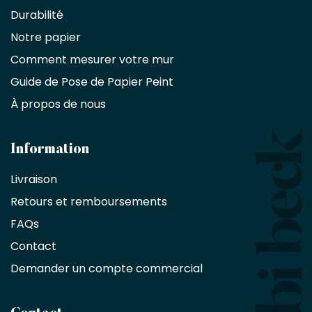
partenaire
Durabilité
commercial
Notre papier
Comment mesurer votre mur
Décorateurs
d'intérieur,
Guide de Pose de Papier Peint
les
À propos de nous
designers
et
les
architectes
Information
bénéficient
Livraison
d'une
réduction
Retours et remboursements
exclusive
de
FAQs
10
Contact
%
sur
Demander un compte commercial
les
produits,
sans