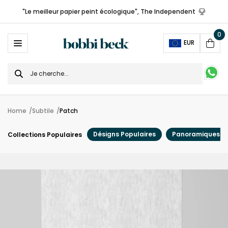
"Le meilleur papier peint écologique", The Independent
0
Ope
EUR
Cart
Search
for
Home
Subtile
Patch
Désigns Populaires
Panoramiques
Collections Populaires