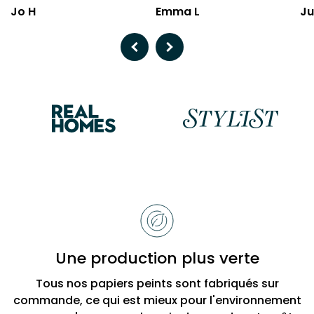
Jo H
Emma L
Ju
Previous
Next
Raisons
de
choisir
Bobbi
Une production plus verte
Beck
Tous nos papiers peints sont fabriqués sur
commande, ce qui est mieux pour l'environnement