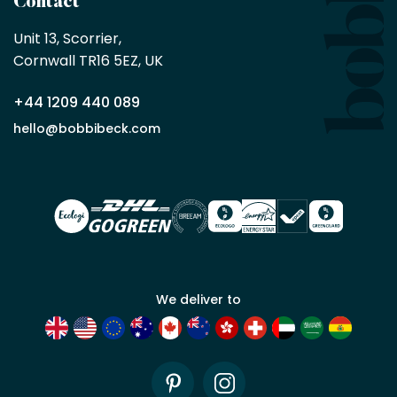
Contact
achat
minimum
Unit 13, Scorrier, 

en
Cornwall TR16 5EZ, UK
tant
que
+44 1209 440 089
partenaire
commercial
hello@bobbibeck.com
Bobbi
Beck.
Demander
un compte
commercial
We deliver to
Pinterest
Instagram