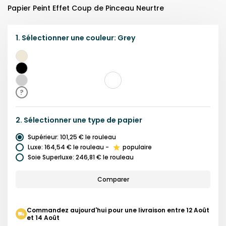
Papier Peint Effet Coup de Pinceau Neurtre
1.
Sélectionner une
couleur
:
Grey
Beige
Noir
Gris
?
2.
Sélectionner une
type de papier
Supérieur
:
101,25 €
le rouleau
Luxe
:
164,54 €
le rouleau
-
populaire
Soie Superluxe
:
246,81 €
le rouleau
Comparer
Commandez aujourd'hui pour une livraison entre 12 Août
et 14 Août