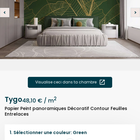
Visualise ceci dans ta chambre
Tygo
2
48,10 €
/ m
Papier Peint panoramiques Décoratif Contour Feuilles
Entrelaces
1.
Sélectionner une
couleur
:
Green