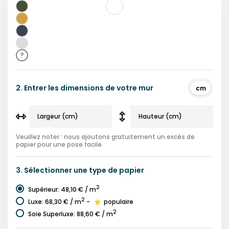
Vert
Jaune
Bleu
Gris
?
2.
Entrer les dimensions de votre mur
cm
Veuillez noter : nous ajoutons gratuitement un excès de
papier pour une pose facile.
3.
Sélectionner une
type de papier
2
Supérieur
:
48,10 €
/ m
2
Luxe
:
68,30 €
/ m
-
populaire
2
Soie Superluxe
:
88,60 €
/ m