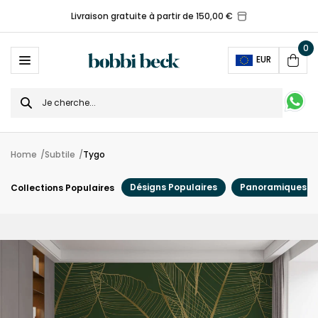
Livraison gratuite à partir de 150,00 €
0
Ope
EUR
Cart
Search
for
Home
Subtile
Tygo
Désigns Populaires
Panoramiques
Collections Populaires