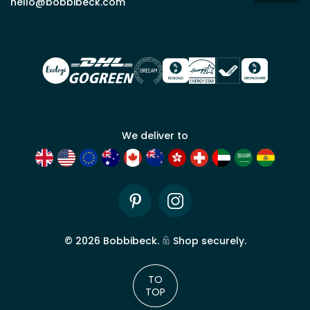
commercial
hello@bobbibeck.com
Bobbi
Beck.
Demander
un compte
commercial
We deliver to
Pinterest
Instagram
©
2026
Bobbibeck.
Shop securely.
TO
TOP