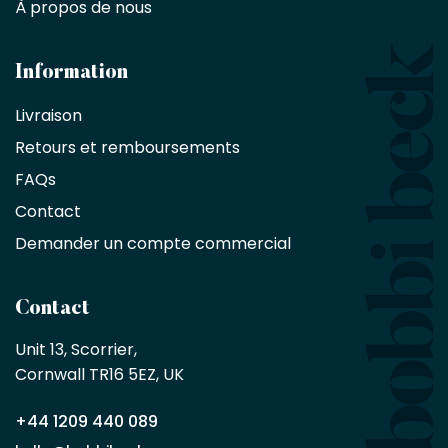
À propos de nous
designers
et
les
architectes
Information
bénéficient
Livraison
d'une
réduction
Retours et remboursements
exclusive
de
FAQs
10
Contact
%
sur
Demander un compte commercial
les
produits,
sans
Contact
achat
minimum
Unit 13, Scorrier, 

en
Cornwall TR16 5EZ, UK
tant
que
+44 1209 440 089
partenaire