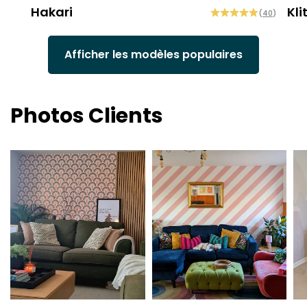
Hakari
Kli
(
40
)
Afficher les modèles populaires
Photos Clients