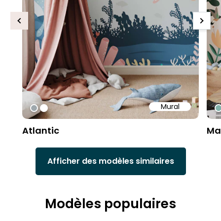
Previous
Next
Mural
#9fa8ad
#ffffff
#
Atlantic
Ma
Afficher des modèles similaires
Modèles populaires