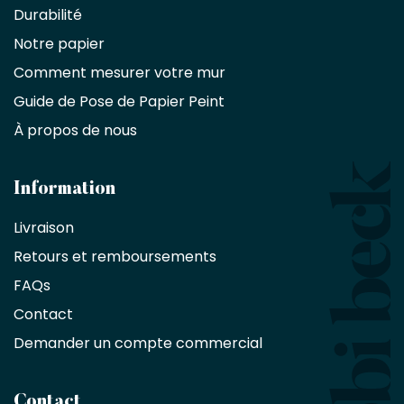
partenaire
Durabilité
commercial
Notre papier
Comment mesurer votre mur
Décorateurs
d'intérieur,
Guide de Pose de Papier Peint
les
À propos de nous
designers
et
les
architectes
Information
bénéficient
Livraison
d'une
réduction
Retours et remboursements
exclusive
de
FAQs
10
Contact
%
sur
Demander un compte commercial
les
produits,
sans
Contact