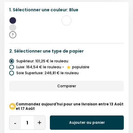
1.
Sélectionner une
couleur
:
Blue
Bleu
Gris
?
2.
Sélectionner une
type de papier
Supérieur
:
101,25 €
le rouleau
Luxe
:
164,54 €
le rouleau
-
populaire
Soie Superluxe
:
246,81 €
le rouleau
Comparer
Commandez aujourd'hui pour une livraison entre 13 Août
et 17 Août
Quantity
Aujouter au panier
Remove
Add
One
One