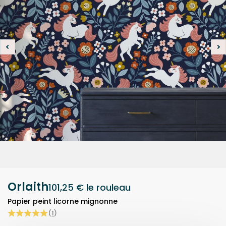
Orlaith
101,25 €
le rouleau
Papier peint licorne mignonne
(
1
)