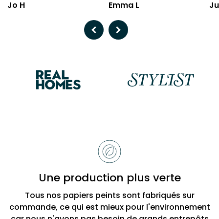
Jo H
Emma L
Ju
Previous
Next
Raisons
de
choisir
Bobbi
Une production plus verte
Beck
Tous nos papiers peints sont fabriqués sur
commande, ce qui est mieux pour l'environnement
car nous n'avons pas besoin de grands entrepôts