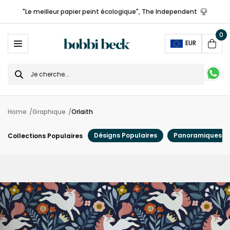
"Le meilleur papier peint écologique", The Independent
0
Ope
EUR
Cart
Search
for
Home
Graphique
Orlaith
Désigns Populaires
Panoramiques
Collections Populaires