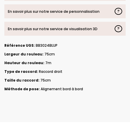
?
En savoir plus sur notre service de personnalisation
?
En savoir plus sur notre service de visualisation 3D
Référence UGS:
BB3024BLUP
Largeur du rouleau:
75cm
Hauteur du rouleau:
7m
Type de raccord:
Raccord droit
Taille du raccord:
75cm
Méthode de pose:
Alignement bord à bord