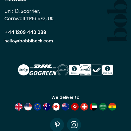
achat
minimum
Unit 13, Scorrier, 

en
Cornwall TR16 5EZ, UK
tant
que
+44 1209 440 089
partenaire
commercial
hello@bobbibeck.com
Bobbi
Beck.
Demander
un compte
commercial
We deliver to
Pinterest
Instagram