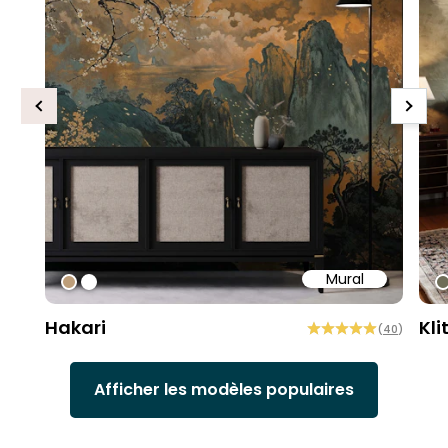
Previous
Next
Mural
#bd9e7a
#ffffff
#
Hakari
Kli
(
40
)
Afficher les modèles populaires