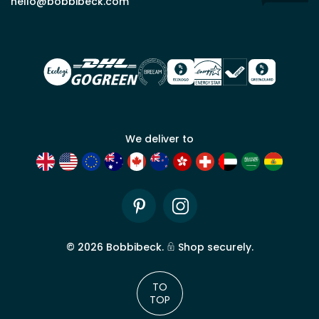
commercial
hello@bobbibeck.com
Bobbi
Beck.
Demander
un compte
commercial
We deliver to
Pinterest
Instagram
©
2026
Bobbibeck.
Shop securely.
TO
TOP