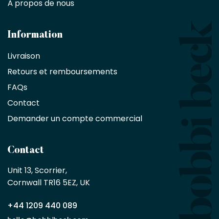
À propos de nous
designers
et
les
architectes
Information
bénéficient
Livraison
d'une
réduction
Retours et remboursements
exclusive
de
FAQs
10
Contact
%
sur
Demander un compte commercial
les
produits,
sans
Contact
achat
minimum
Unit 13, Scorrier, 

en
Cornwall TR16 5EZ, UK
tant
que
+44 1209 440 089
partenaire