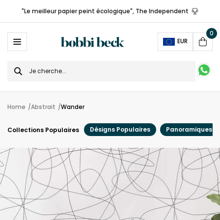
"Le meilleur papier peint écologique", The Independent
0
Ope
EUR
Cart
Search
for
Home
Abstrait
Wander
Désigns Populaires
Panoramiques
Collections Populaires