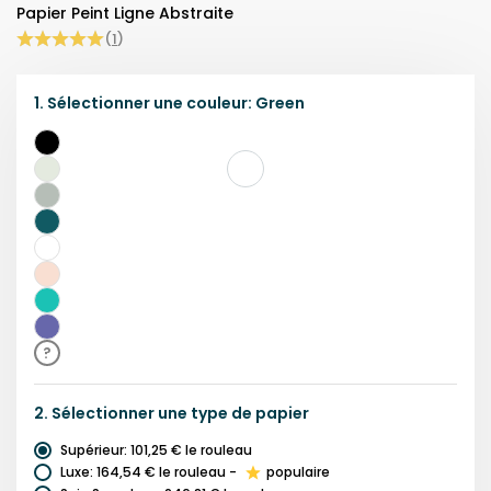
Papier Peint Ligne Abstraite
(
1
)
1.
Sélectionner une
couleur
:
Green
Noir
Vert
Gris
Bleu
Sarcelle
Blanc
Beige
Bleu
Violet
?
2.
Sélectionner une
type de papier
Supérieur
:
101,25 €
le rouleau
Luxe
:
164,54 €
le rouleau
-
populaire