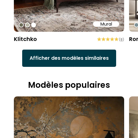
Mural
#6e6d58
#b9b6a6
#ffffff
#
Klitchko
Ro
(
8
)
Afficher des modèles similaires
Modèles populaires