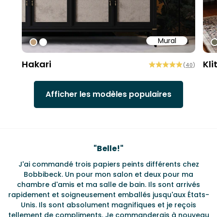
Mural
#bd9e7a
#ffffff
#
Hakari
Kli
(
40
)
Afficher les modèles populaires
Testimonials
"
Belle!
"
J'ai commandé trois papiers peints différents chez
L
s
Bobbibeck. Un pour mon salon et deux pour ma
d
t
chambre d'amis et ma salle de bain. Ils sont arrivés
u à
rapidement et soigneusement emballés jusqu'aux États-
Unis. Ils sont absolument magnifiques et je reçois
tellement de compliments. Je commanderais à nouveau