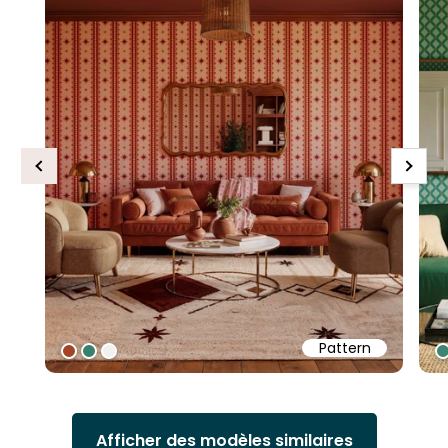
Previous
Next
Pattern
#a34426
#39816d
#f3f1ef
#
Afficher des modèles similaires