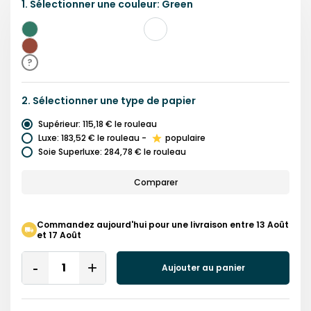
1.
Sélectionner une
couleur
:
Green
Vert
Rose
?
2.
Sélectionner une
type de papier
Supérieur
:
115,18 €
le rouleau
Luxe
:
183,52 €
le rouleau
-
populaire
Soie Superluxe
:
284,78 €
le rouleau
Comparer
Commandez aujourd'hui pour une livraison entre 13 Août
et 17 Août
Quantity
Aujouter au panier
Remove
Add
One
One