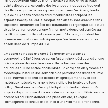
minutieusement orné de motifs floraux stylisés et de délicats
points décoratifs. Au centre des losanges principaux se trouvent
des fleurs à quatre pétales qui rayonnent vers l’extérieur, tandis
que de plus petits accents floraux contrastés occupent les
espaces imbriqués. Cette composition en couches crée une riche
tapisserie ornementale à la fois structurée et organique. La texture
visuelle est renforcée par une finition mate douce qui confère au
motif un aspect artisanal, comme peint à la main, rappelant les
carreaux encaustiques historiques que l’on trouve sur les côtes
ensoleillées de l’Europe du Sud.
Ce papier peint apporte une élégance intemporelle et
cosmopolite à l’intérieur, ce qui en fait un choix idéal pour créer une
cuisine pleine de caractère, une salle de bain inspirée des
boutiques ou une entrée accueillante. Sa composition rythmée et
symétrique instaure une sensation de permanence architecturale
et de charme artisanal. Il s’associe magnifiquement avec des
matériaux naturels comme le bois vieilli, le fer forgé et la terre
cuite, offrant une manière sophistiquée d’introduire des motifs
inspirés du patrimoine dans un cadre contemporain. Utilisé comme
accent ou pour transformer une pièce entière, il évoque
l’atmosphère détendue et raffinée d’une villa méditerranéenne.