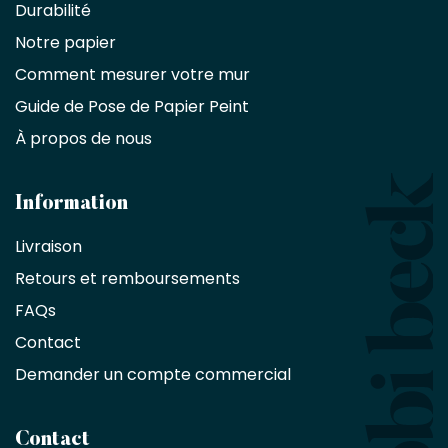
partenaire
Durabilité
commercial
Notre papier
Comment mesurer votre mur
Décorateurs
d'intérieur,
Guide de Pose de Papier Peint
les
À propos de nous
designers
et
les
architectes
Information
bénéficient
Livraison
d'une
réduction
Retours et remboursements
exclusive
de
FAQs
10
Contact
%
sur
Demander un compte commercial
les
produits,
sans
Contact