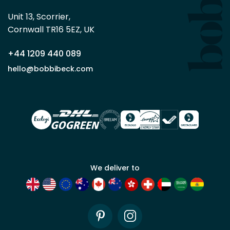
achat
minimum
Unit 13, Scorrier, 

en
Cornwall TR16 5EZ, UK
tant
que
+44 1209 440 089
partenaire
commercial
hello@bobbibeck.com
Bobbi
Beck.
Demander
un compte
commercial
We deliver to
Pinterest
Instagram