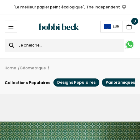
"Le meilleur papier peint écologique", The Independent
0
Ope
EUR
Cart
Search
for
Home
Géometrique
Désigns Populaires
Panoramiques
Collections Populaires