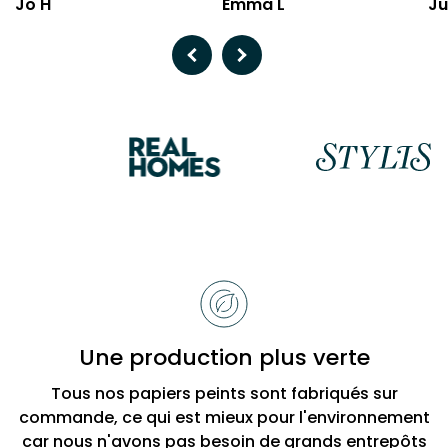
Jo H
Emma L
Ju
Previous
Next
Raisons
de
choisir
Bobbi
Une production plus verte
Beck
Tous nos papiers peints sont fabriqués sur
commande, ce qui est mieux pour l'environnement
car nous n'avons pas besoin de grands entrepôts