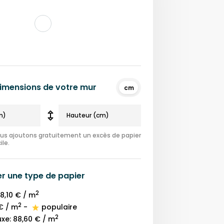
 dimensions de votre mur
cm
nous ajoutons gratuitement un excès de papier
ile.
er une
type de papier
2
8,10 €
/ m
2
€
/ m
-
populaire
2
uxe
:
88,60 €
/ m