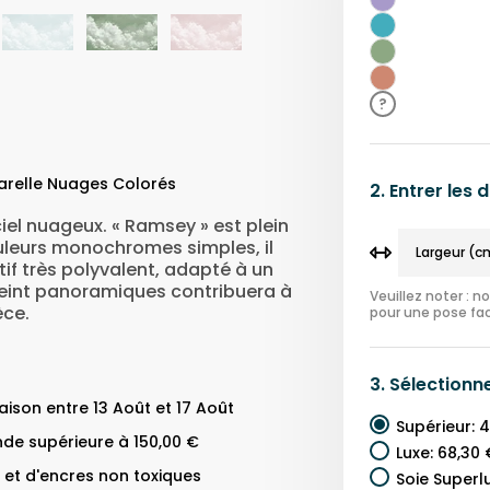
Violet
Bleu
Sarcelle
Vert
Rouge
?
arelle Nuages Colorés
2.
Entrer les
 ciel nuageux. « Ramsey » est plein
ouleurs monochromes simples, il
tif très polyvalent, adapté à un
peint panoramiques contribuera à
Veuillez noter : 
èce.
pour une pose fac
3.
Sélectionn
ison entre 13 Août et 17 Août
Supérieur
:
4
de supérieure à 150,00 €
Luxe
:
68,30 
 et d'encres non toxiques
Soie Superl