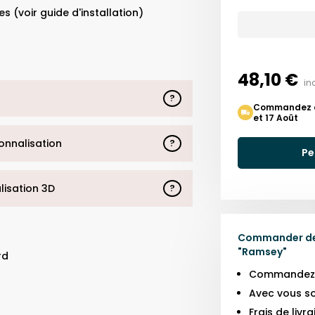
s (voir guide d'installation)
48,10 €
in
?
Commandez auj
et 17 Août
sonnalisation
?
Pe
alisation 3D
?
Commander des
"
Ramsey
"
rd
Commandez j
Avec vous so
Frais de liv