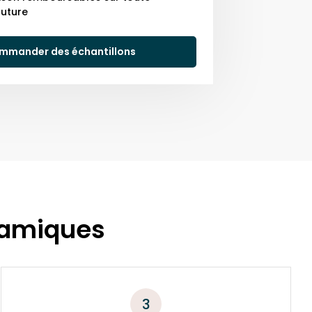
uture
mmander des échantillons
ramiques
3