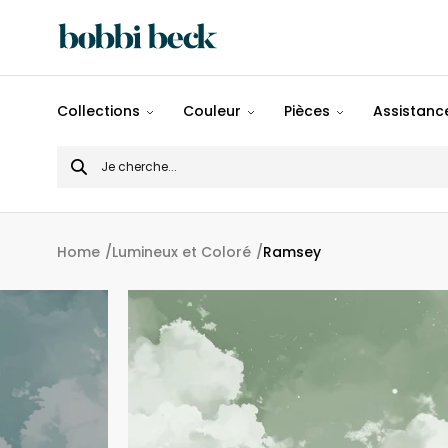
Tout
Collections
Couleur
Pièces
Assistance
Désigns
Search
Populaires
for
Panoramiques
Home
Lumineux et Coloré
Ramsey
Motifs