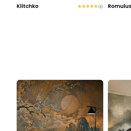
Klitchko
Romulu
(
8
)