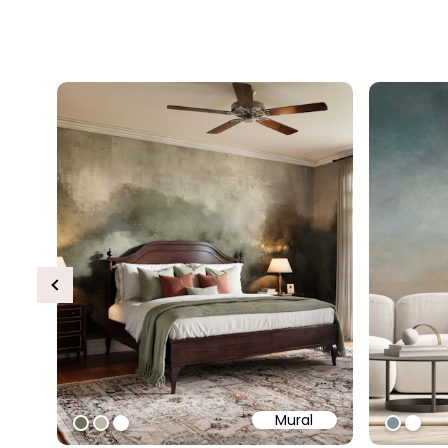
Previous
Mural
#6e6d58
#b9b6a6
#ffffff
#8093
#ffff