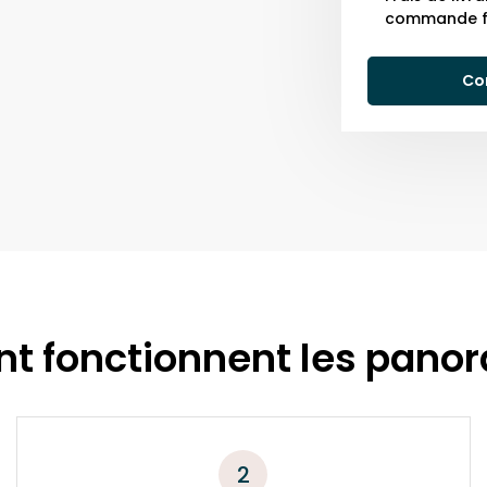
commande f
Co
 fonctionnent les pano
2