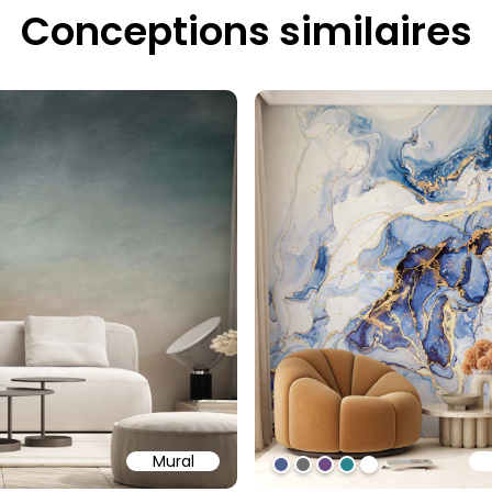
Conceptions similaires
Mural
97
ff
#4f618d
#6d6d6d
#6c4b86
#2b858f
#ffffff