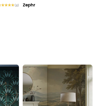
Zephr
Ber
(
4
)