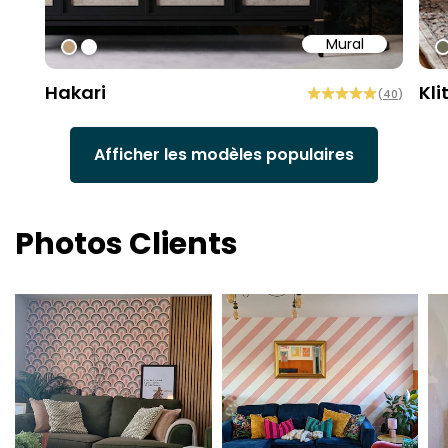
Mural
#bd9e7a
#ffffff
#
Hakari
Kli
(
40
)
Afficher les modèles populaires
Photos Clients