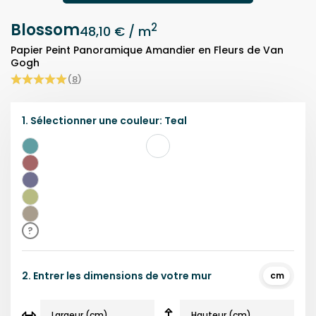
Blossom
2
48,10 €
/ m
Papier Peint Panoramique Amandier en Fleurs de Van
Gogh
(
8
)
1.
Sélectionner une
couleur
:
Teal
Bleu
Sarcelle
Rouge
Violet
Jaune
Beige
?
2.
Entrer les dimensions de votre mur
cm