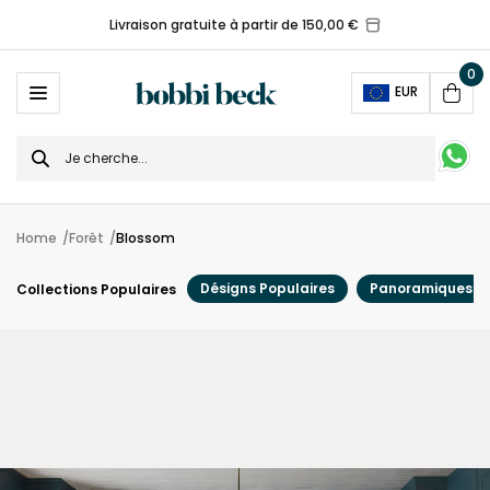
Livraison gratuite à partir de 150,00 €
0
Ope
EUR
Cart
Search
for
Home
Forêt
Blossom
Désigns Populaires
Panoramiques
Collections Populaires