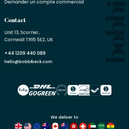
sur
Demander un compte commercial
les
produits,
sans
Contact
achat
minimum
Unit 13, Scorrier, 

en
Cornwall TR16 5EZ, UK
tant
que
+44 1209 440 089
partenaire
commercial
hello@bobbibeck.com
Bobbi
Beck.
Demander
un compte
commercial
We deliver to