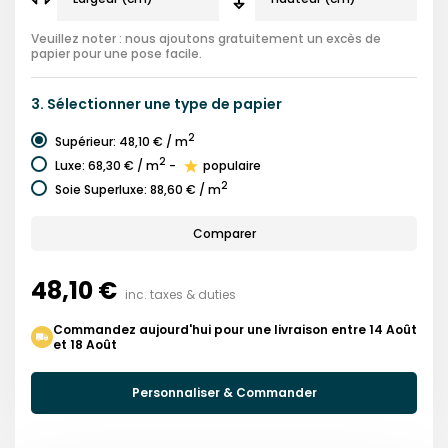
Veuillez noter : nous ajoutons gratuitement un excès de
papier pour une pose facile.
3.
Sélectionner une
type de papier
2
Supérieur
:
48,10 €
/ m
2
Luxe
:
68,30 €
/ m
-
populaire
2
Soie Superluxe
:
88,60 €
/ m
Comparer
48,10 €
inc. taxes & duties
Commandez aujourd'hui pour une livraison entre 14 Août
et 18 Août
Personnaliser & Commander