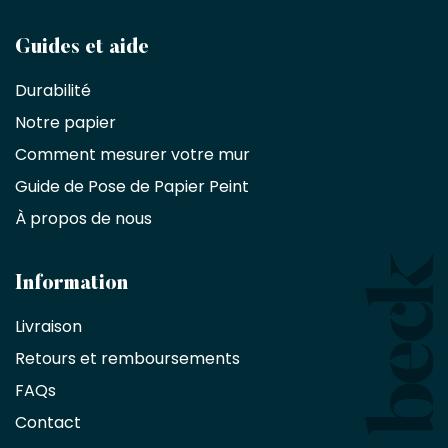
Devenez
Guides et aide
partenaire
Durabilité
commercial
Notre papier
Comment mesurer votre mur
Décorateurs
d'intérieur,
Guide de Pose de Papier Peint
les
À propos de nous
designers
et
les
architectes
Information
bénéficient
Livraison
d'une
réduction
Retours et remboursements
exclusive
de
FAQs
10
Contact
%