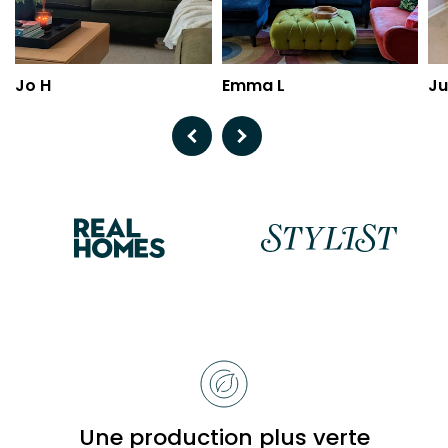
Jo H
Emma L
Ju
Previous
Next
Raisons
de
choisir
Bobbi
Une production plus verte