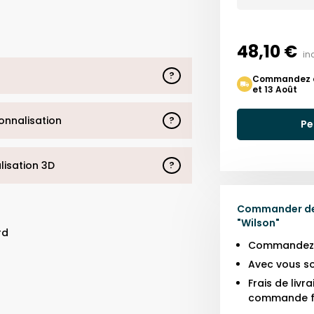
48,10 €
in
?
Commandez auj
et 13 Août
sonnalisation
?
Pe
alisation 3D
?
Commander des
"
Wilson
"
rd
Commandez j
Avec vous so
Frais de liv
commande f