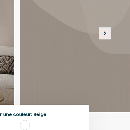
r une
couleur
:
Beige