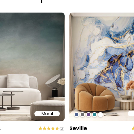
Mural
97
ff
#4f618d
#6d6d6d
#6c4b86
#2b858f
#ffffff
s
Seville
(
2
)