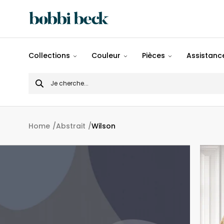
Tout
Collections
Couleur
Pièces
Assistance
Désigns
Search
Populaires
for
Panoramiques
Home
Abstrait
Wilson
Motifs