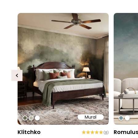
Previous
Mural
#6e6d58
#b9b6a6
#ffffff
#8093
#ffff
Klitchko
Romulu
(
8
)