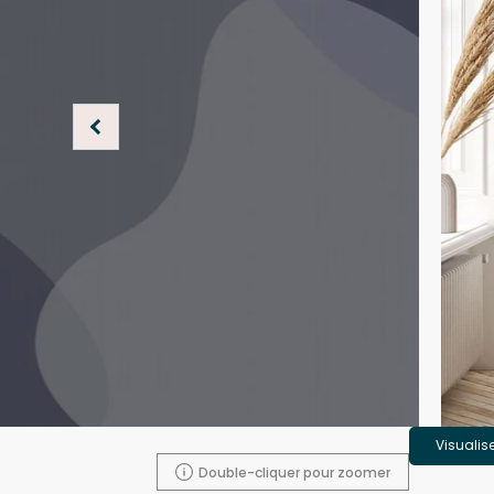
Visualis
Double-cliquer pour zoomer