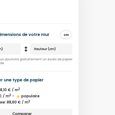
 dimensions de votre mur
cm
nous ajoutons gratuitement un excès de papier
ile.
er une
type de papier
2
8,10 €
/ m
2
€
/ m
-
populaire
2
uxe
:
88,60 €
/ m
Comparer