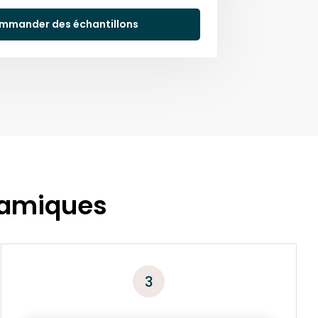
mmander des échantillons
ramiques
3