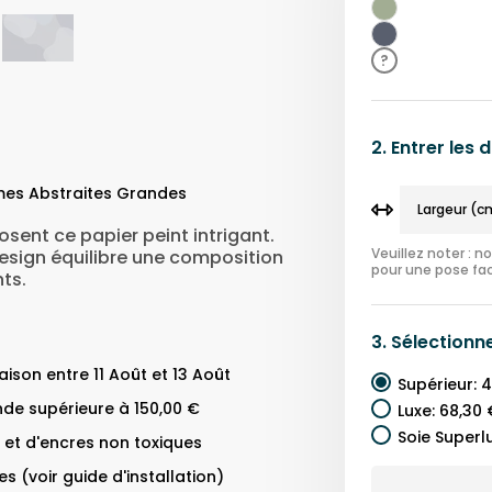
Beige
Vert
Bleu
?
2.
Entrer les
mes Abstraites Grandes
ent ce papier peint intrigant.
Veuillez noter : 
 design équilibre une composition
pour une pose fac
ts.
3.
Sélectionn
ison entre 11 Août et 13 Août
Supérieur
:
4
de supérieure à 150,00 €
Luxe
:
68,30 
Soie Superl
 et d'encres non toxiques
s (voir guide d'installation)