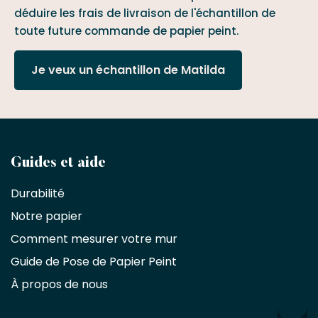
déduire les frais de livraison de l'échantillon de
toute future commande de papier peint.
Je veux un échantillon de Matilda
Devenez
Guides et aide
partenaire
Durabilité
commercial
Notre papier
Comment mesurer votre mur
Décorateurs
d'intérieur,
Guide de Pose de Papier Peint
les
À propos de nous
designers
et
les