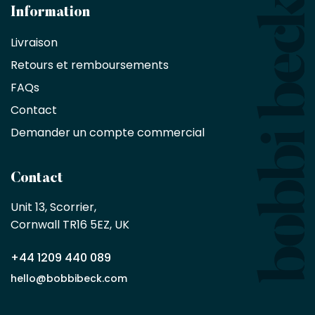
architectes
Information
bénéficient
Livraison
d'une
réduction
Retours et remboursements
exclusive
de
FAQs
10
Contact
%
sur
Demander un compte commercial
les
produits,
sans
Contact
achat
minimum
Unit 13, Scorrier, 

en
Cornwall TR16 5EZ, UK
tant
que
+44 1209 440 089
partenaire
commercial
hello@bobbibeck.com
Bobbi
Beck.