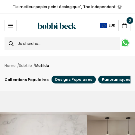
"Le meilleur papier peint écologique", The Independent
0
Ope
EUR
Cart
Search
for
Home
Subtile
Matilda
Désigns Populaires
Panoramiques
Collections Populaires