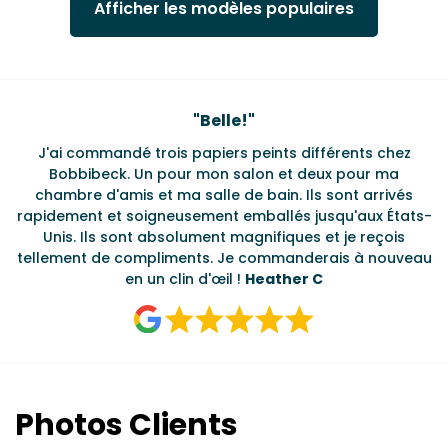
Afficher les modèles populaires
Testimonials
"
Ravie de retrouver Bobbi Be
ifférents chez
L'équipe a été très utile pour livrer deux pr
deux pour ma
délai d'exécution ultra rapide et une grand
ls sont arrivés
motifs graphiques parmi lesquels choisir.
jusqu'aux États-
s et je reçois
derais à nouveau
 C
Photos Clients