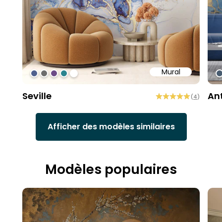
Mural
#4f618d
#6d6d6d
#6c4b86
#2b858f
#ffffff
#
Seville
An
(
4
)
Afficher des modèles similaires
Modèles populaires