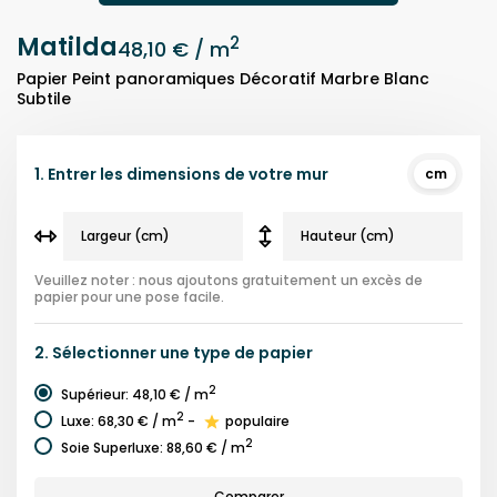
Matilda
2
48,10 €
/ m
Papier Peint panoramiques Décoratif Marbre Blanc
Subtile
1.
Entrer les dimensions de votre mur
cm
Veuillez noter : nous ajoutons gratuitement un excès de
papier pour une pose facile.
2.
Sélectionner une
type de papier
2
Supérieur
:
48,10 €
/ m
2
Luxe
:
68,30 €
/ m
-
populaire
2
Soie Superluxe
:
88,60 €
/ m
Comparer