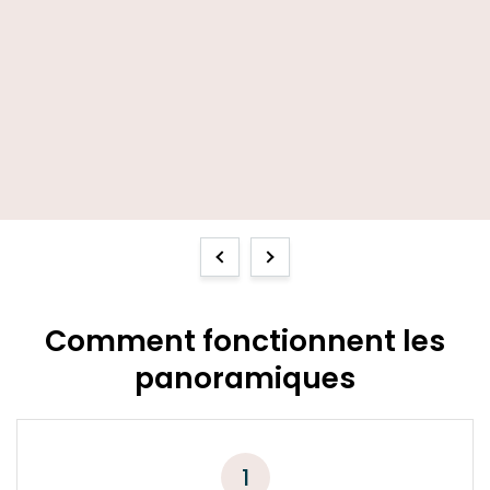
bbi
eint
ence
Previous
Next
Comment fonctionnent les
panoramiques
1