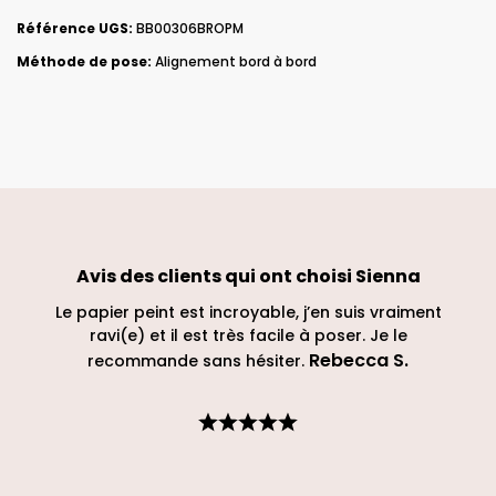
Référence UGS:
BB00306BROPM
Méthode de pose:
Alignement bord à bord
Avis des clients qui ont choisi
Sienna
ck !
Le papier peint est incroyable, j’en suis vraiment
 du
ravi(e) et il est très facile à poser. Je le
Rebecca S
.
recommande sans hésiter.
 et
ique
de
juste