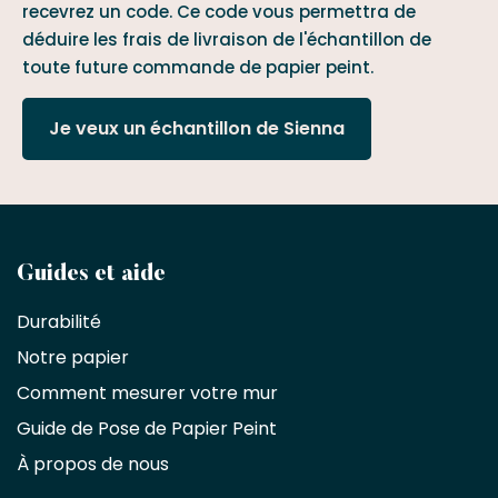
recevrez un code. Ce code vous permettra de
déduire les frais de livraison de l'échantillon de
toute future commande de papier peint.
Je veux un échantillon de Sienna
Devenez
Guides et aide
partenaire
Durabilité
commercial
Notre papier
Comment mesurer votre mur
Décorateurs
d'intérieur,
Guide de Pose de Papier Peint
les
À propos de nous
designers
et