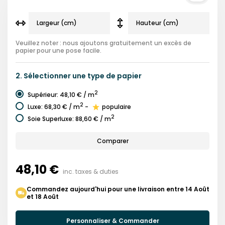
Veuillez noter : nous ajoutons gratuitement un excès de
papier pour une pose facile.
2.
Sélectionner une
type de papier
2
Supérieur
:
48,10 €
/ m
2
Luxe
:
68,30 €
/ m
-
populaire
2
Soie Superluxe
:
88,60 €
/ m
Comparer
48,10 €
inc. taxes & duties
Commandez aujourd'hui pour une livraison entre 14 Août
et 18 Août
Personnaliser & Commander