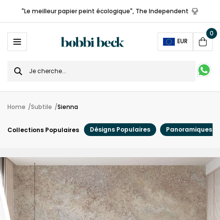
"Le meilleur papier peint écologique", The Independent
0
Ope
EUR
Cart
Search
for
Home
Subtile
Sienna
Désigns Populaires
Panoramiques
Collections Populaires