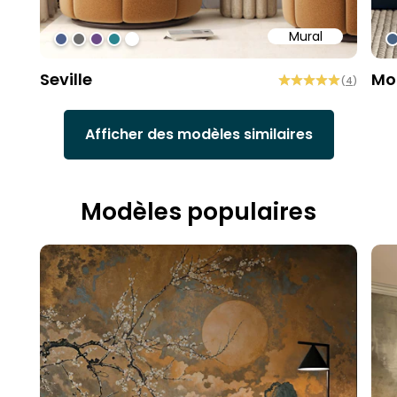
Mural
#4f618d
#6d6d6d
#6c4b86
#2b858f
#ffffff
#
Seville
Mo
(
4
)
Afficher des modèles similaires
Modèles populaires