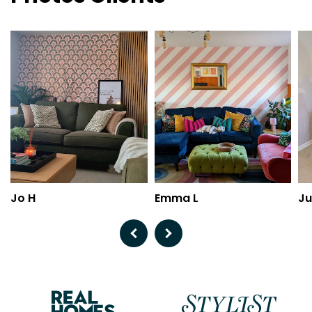
Jo H
Emma L
Ju
Previous
Next