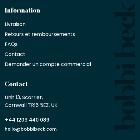
les
architectes
Information
bénéficient
Livraison
d'une
réduction
Retours et remboursements
exclusive
de
FAQs
10
Contact
%
sur
Demander un compte commercial
les
produits,
sans
Contact
achat
minimum
Unit 13, Scorrier, 

en
Cornwall TR16 5EZ, UK
tant
que
+44 1209 440 089
partenaire
commercial
hello@bobbibeck.com
Bobbi