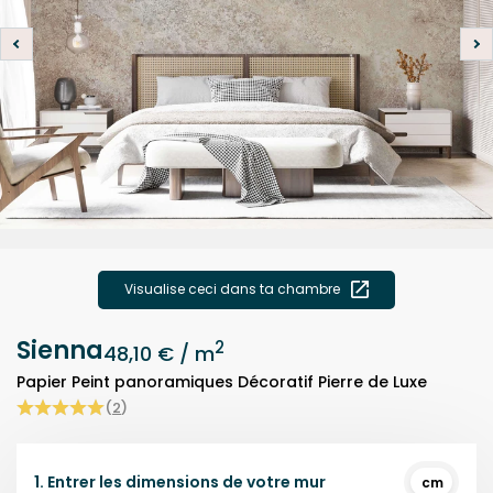
Visualise ceci dans ta chambre
Sienna
2
48,10 €
/ m
Papier Peint panoramiques Décoratif Pierre de Luxe
(
2
)
1.
Entrer les dimensions de votre mur
cm