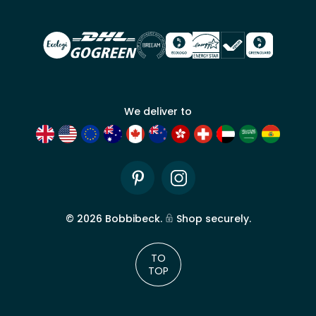
Beck.
Demander
un compte
commercial
We deliver to
Pinterest
Instagram
©
2026
Bobbibeck.
Shop securely.
TO
TOP