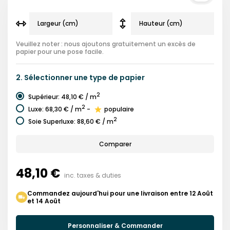
Veuillez noter : nous ajoutons gratuitement un excès de
papier pour une pose facile.
2.
Sélectionner une
type de papier
2
Supérieur
:
48,10 €
/ m
2
Luxe
:
68,30 €
/ m
-
populaire
2
Soie Superluxe
:
88,60 €
/ m
Comparer
48,10 €
inc. taxes & duties
Commandez aujourd'hui pour une livraison entre 12 Août
et 14 Août
Personnaliser & Commander