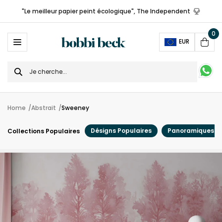
"Le meilleur papier peint écologique", The Independent
0
Ope
EUR
Cart
Search
for
Home
Abstrait
Sweeney
Désigns Populaires
Panoramiques
Collections Populaires