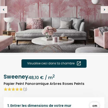
Visualise ceci dans ta chambre
Sweeney
2
48,10 €
/ m
Papier Peint Panoramique Arbres Roses Peints
(
1
)
1.
Entrer les dimensions de votre mur
cm