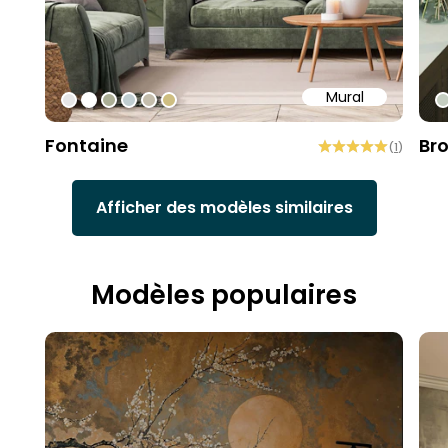
Mural
#e6e6e6
#ffffff
#abae95
#c0ced1
#c4bdac
#cebe81
#
Fontaine
Br
(
1
)
Afficher des modèles similaires
Modèles populaires