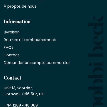
les
À propos de nous
designers
et
les
architectes
Information
bénéficient
Livraison
d'une
réduction
Retours et remboursements
exclusive
de
FAQs
10
Contact
%
sur
Demander un compte commercial
les
produits,
sans
Contact
achat
minimum
Unit 13, Scorrier, 

en
Cornwall TR16 5EZ, UK
tant
que
+44 1209 440 089