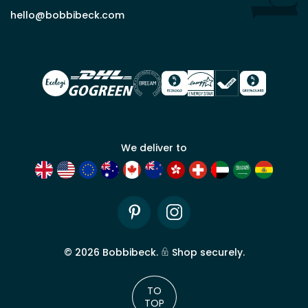
partenaire
commercial
hello@bobbibeck.com
Bobbi
Beck.
Demander
un compte
commercial
We deliver to
Pinterest
Instagram
©
2026
Bobbibeck.
Shop securely.
TO
TOP