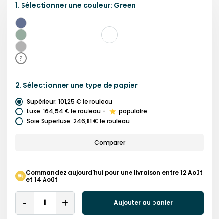
1.
Sélectionner une
couleur
:
Green
Bleu
Vert
Gris
?
2.
Sélectionner une
type de papier
Supérieur
:
101,25 €
le rouleau
Luxe
:
164,54 €
le rouleau
-
populaire
Soie Superluxe
:
246,81 €
le rouleau
Comparer
Commandez aujourd'hui pour une livraison entre 12 Août
et 14 Août
Quantity
Aujouter au panier
Remove
Add
One
One