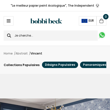
"Le meilleur papier peint écologique", The Independent
0
Ope
EUR
Cart
Search
for
Home
Abstrait
Vincent
Désigns Populaires
Panoramiques
Collections Populaires