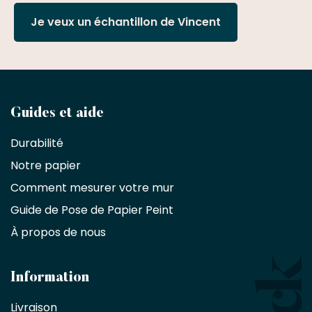
Je veux un échantillon de Vincent
Devenez
Guides et aide
partenaire
Durabilité
commercial
Notre papier
Comment mesurer votre mur
Décorateurs
d'intérieur,
Guide de Pose de Papier Peint
les
À propos de nous
designers
et
les
architectes
Information
bénéficient
Livraison
d'une