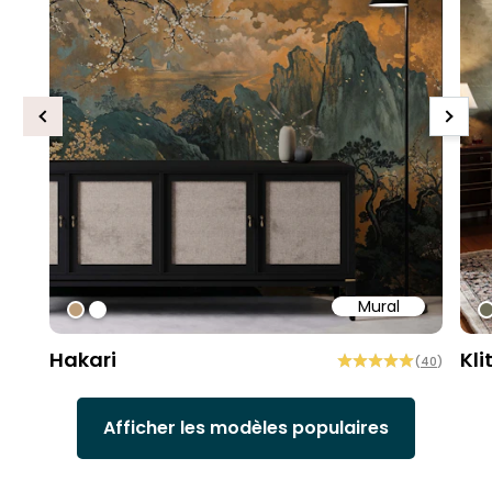
Previous
Next
Mural
#bd9e7a
#ffffff
#
Hakari
Kli
(
40
)
Afficher les modèles populaires