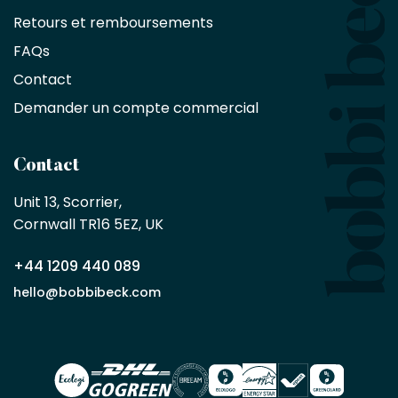
réduction
Retours et remboursements
exclusive
de
FAQs
10
Contact
%
sur
Demander un compte commercial
les
produits,
sans
Contact
achat
minimum
Unit 13, Scorrier, 

en
Cornwall TR16 5EZ, UK
tant
que
+44 1209 440 089
partenaire
commercial
hello@bobbibeck.com
Bobbi
Beck.
Demander